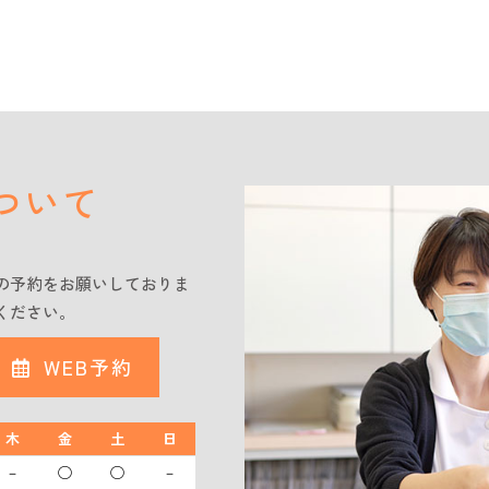
ついて
の予約をお願いしておりま
ください。
WEB予約
木
金
土
日
－
◯
◯
－